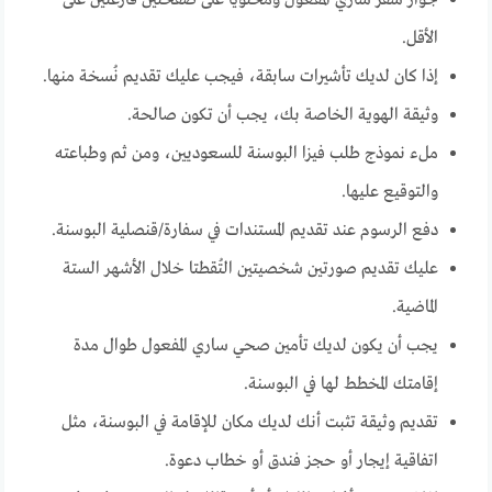
جواز سفر ساري المفعول ومحتويًا على صفحتين فارغتين على
الأقل.
إذا كان لديك تأشيرات سابقة، فيجب عليك تقديم نُسخة منها.
وثيقة الهوية الخاصة بك، يجب أن تكون صالحة.
ملء نموذج طلب فيزا البوسنة للسعوديين، ومن ثم
وطباعته
والتوقيع عليها.
دفع الرسوم عند تقديم المستندات في سفارة/قنصلية البوسنة.
عليك تقديم صورتين شخصيتين التُقطتا خلال الأشهر الستة
الماضية.
يجب أن يكون لديك تأمين صحي ساري المفعول طوال مدة
إقامتك المخطط لها في البوسنة.
تقديم وثيقة تثبت أنك لديك مكان للإقامة في البوسنة، مثل
اتفاقية إيجار أو حجز فندق أو خطاب دعوة.