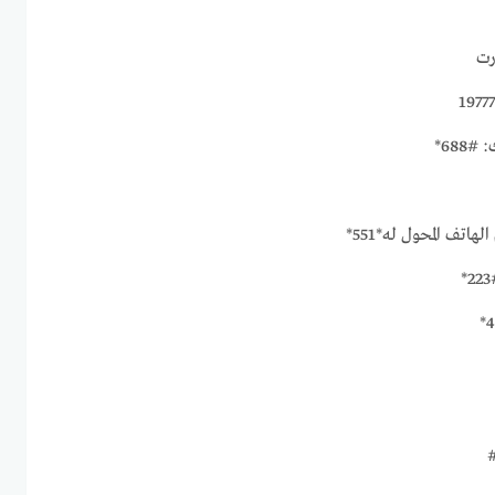
688*
اتف المحول له*551*