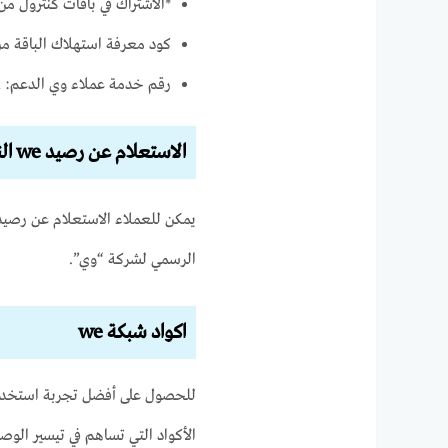
*الاشتراك في باقات كنترول من وي
كود معرفة استهلاك الباقة من و
رقم خدمة عملاء وي الدعم: 111 أو 01555000111 أو 19777
الاستعلام عن رصيد we النت
يمكن للعملاء الاستعلام عن رصيد 
الرسمي لشركة “وي”.
اكواد شبكة we
الأكواد التي تساهم في تيسير الوص