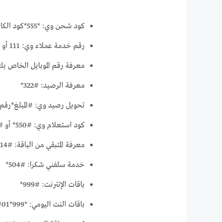
كود شحن وي: *555*كود الكارت
رقم خدمة عملاء وي: 111 أو 19777
معرفة رقم الموبايل الخاص بك: #
معرفة الرصيد: #322*
تحويل رصيد وي: #المبلغ*رقم اله
كود استعلام وي: #550* أو #223*
معرفة المتبقي من الباقة: #414*
خدمة سلفني شكرا: #504*
باقات الإنترنت: #999*
باقات النت اليومي: *999*01#