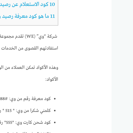
10
كود الاستعلام عن رصيد
11
ما هو كود معرفة رصيد 
شركة “وي” (WE) ت
استفادتهم القصوى من الخدمات وا
وهذه الأكواد تمكن العملاء من ال
الأكواد:
كود معرفة رقم من وي: #688*
كلمني شكرا من وي: * 515 * رقم الهاتف #
كود شحن كارت وي: *555* رقم الكارت #