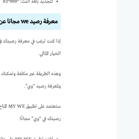
لتجديد باقة النت: *999*2#
معرفة رصيد we مجانا عن طريق تطبيق MY WE
الخيار المثالي.
وهذه الطريقة غير مكلفة وتمكنك
ولمعرفة رصيد “وي”.
ستعتمد
رصيدك في “وي” مجانًا: