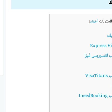
ك
لمحتويات
[
أخفاء
]
يك
 اكسبريس فيزا
Vis
Ine