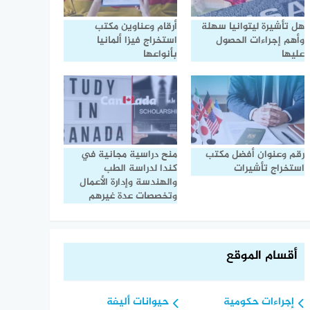
هل تأشيرة ليتوانيا سهلة
أرقام وعناوين مكتب
وأهم إجراءات الحصول
استخراج فيزا ألمانيا
عليها
بأنواعها
رقم وعنوان أفضل مكتب
منح دراسية مجانية في
استخراج تأشيرات
كندا لدراسة الطب
والهندسة وإدارة الأعمال
وتخصصات عدة غيرهم
أقسام الموقع
إجراءات حكومية
حيوانات أليفة