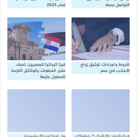
التواصل معها
لعام 2024
شروط واجراءات توثيق زواج
فيزا كرواتيا للمصريين تعرف
الاجانب في مصر
على الخطوات والوثائق اللازمة
للحصول عليها
فيزا شنغن التشيك 7 خطواتك
هل فيزا امريكا مضمونة