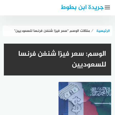
لتجاوز
جريدة ابن بطوط
لى
لمحتوى
الرئيسية
⁄
مقالات الوسم "سعر فيزا شنغن فرنسا للسعوديين"
الوسم:
سعر فيزا شنغن فرنسا
للسعوديين