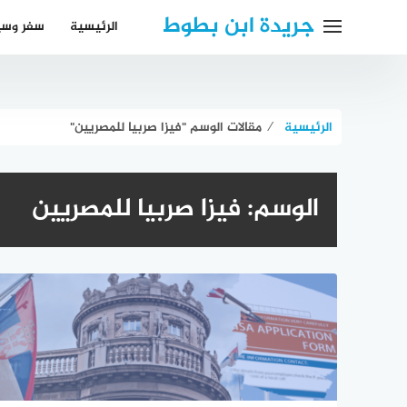
لتجاوز
جريدة ابن بطوط
الرئيسية
سفر وسي
لى
لمحتوى
الرئيسية
⁄
مقالات الوسم "فيزا صربيا للمصريين"
الوسم:
فيزا صربيا للمصريين