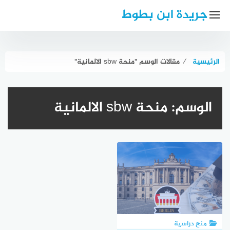
لتجاوز
جريدة ابن بطوط
لى
لمحتوى
الرئيسية
⁄
مقالات الوسم "منحة sbw الالمانية"
الوسم:
منحة sbw الالمانية
منح دراسية