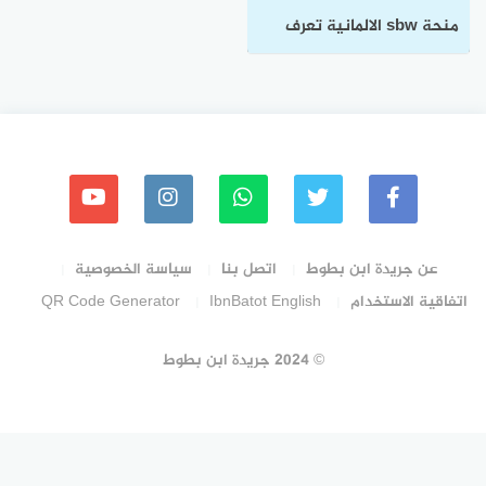
منحة sbw الالمانية تعرف
على شروط ومتطلبات
الحصول عليها
عن جريدة ابن بطوط
اتصل بنا
سياسة الخصوصية
اتفاقية الاستخدام
IbnBatot English
QR Code Generator
© 2024 جريدة ابن بطوط