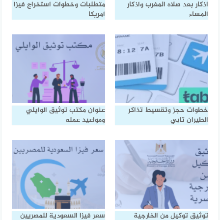
اذكار بعد صلاه المغرب واذكار
متطلبات وخطوات استخراج فيزا
المساء
امريكا
خطوات حجز وتقسيط تذاكر
عنوان مكتب توثيق الوايلي
الطيران تابي
ومواعيد عمله
توثيق توكيل من الخارجية
سعر فيزا السعودية للمصريين