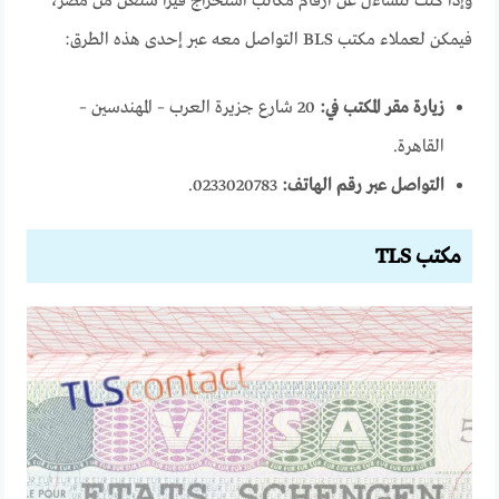
وإذا كنت تتساءل عن ارقام مكاتب استخراج فيزا شنغن من مصر،
فيمكن لعملاء مكتب BLS التواصل معه عبر إحدى هذه الطرق:
زيارة مقر المكتب في:
20 شارع جزيرة العرب – المهندسين –
القاهرة.
التواصل عبر رقم الهاتف:
0233020783.
مكتب
TLS