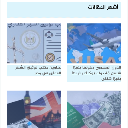
أشهر المقالات
الدول المسموح دخولها بفيزا
عناوين مكتب توثيق الشهر
شنغن 45 دولة يمكنك زيارتها
العقارى في مصر
بفيزا شنغن