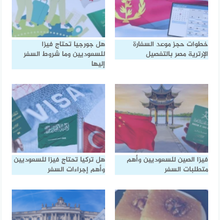
خطوات حجز موعد السفارة
هل جورجيا تحتاج فيزا
الإرترية مصر بالتفصيل
للسعوديين وما شروط السفر
إليها
فيزا الصين للسعوديين وأهم
هل تركيا تحتاج فيزا للسعوديين
متطلبات السفر
وأهم إجراءات السفر