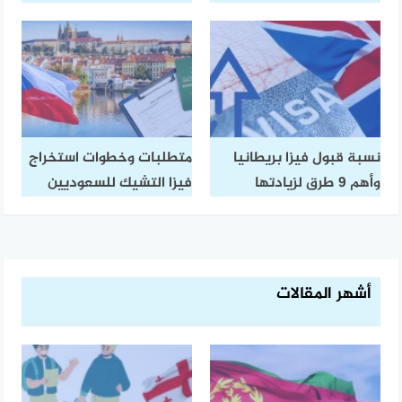
نسبة قبول فيزا بريطانيا
متطلبات وخطوات استخراج
وأهم 9 طرق لزيادتها
فيزا التشيك للسعوديين
أشهر المقالات