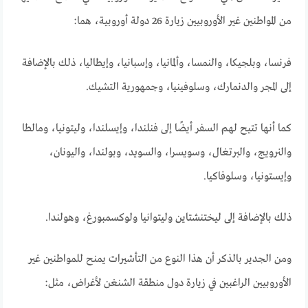
من المواطنين غير الأوروبيين زيارة 26 دولة أوروبية، هما:
فرنسا، وبلجيكا، والنمسا، وألمانيا، وإسبانيا، وإيطاليا، ذلك بالإضافة
إلى المجر والدنمارك، وسلوفينيا، وجمهورية التشيك.
كما أنها تتيح لهم السفر أيضًا إلى فنلندا، وإيسلندا، وليتونيا، ومالطا
والنرويج، والبرتغال، وسويسرا، والسويد، وبولندا، واليونان،
وإيستونيا، وسلوفاكيا.
ذلك بالإضافة إلى ليختنشتاين وليتوانيا ولوكسمبورغ، وهولندا.
ومن الجدير بالذكر أن هذا النوع من التأشيرات يمنح للمواطنين غير
الأوروبيين الراغبين في زيارة دول منطقة الشنغن لأغراض، مثل: