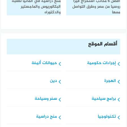
أفضل 6 مكاتب استخراج فيزا
منح دراسية في المانيا لطلبة
روسيا من مصر وطرق التواصل
البكالوريوس والماجستير
معها
والدكتوراه
أقسام الموقع
إجراءات حكومية
حيوانات أليفة
الهجرة
دين
برامج سياحية
سفر وسياحة
تكنولوجيا
منح دراسية