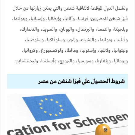
وتشمل الدول الموقعة لاتفاقية شنغن والتي يمكن زيارتها من خلال
فيزا شنغن للمصريين: فرنسا، وألمانيا، وإيطاليا، وإسبانيا، وهولندا،
وبلجيكا، والنمسا، والبرتغال، واليونان، والسويد، والدنمارك،
وفنلندا، وبولندا، والتشيك، والمجر، وسلوفاكيا، وسلوفينيا،
وليتوانيا، ولاتفيا، وإستونيا، ومالطا، ولوكسمبورغ، وكرواتيا،
ورومانيا، وبلغاريا، وسويسرا، والنرويج، وأيسلندا، وليختنشتاين.
شروط الحصول على فيزا شنغن من مصر