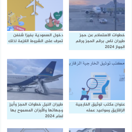
خطوات الاستعلام عن حجز
دخول السعودية بفيزا شنغن
طيران ناس برقم الحجز ورقم
تعرف على الشروط اللازمة لذلك
الجواز 2024
عنوان مكتب توثيق الخارجية
طيران النيل خطوات الحجز وأبرز
الزقازيق ومواعيد عمله
وجهاتها والأوزان المسموح بها
لعام 2024