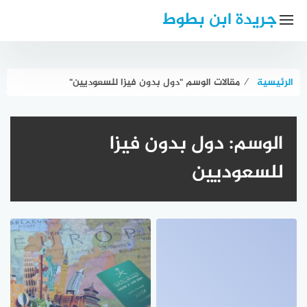
لتجاوز
جريدة ابن بطوط
لى
لمحتوى
الرئيسية
⁄
مقالات الوسم "دول بدون فيزا للسعوديين"
الوسم:
دول بدون فيزا
للسعوديين