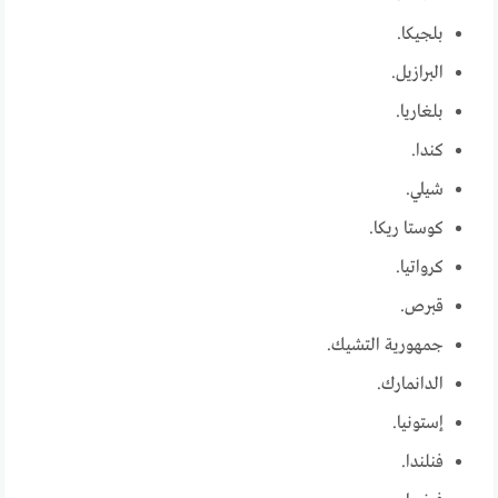
بلجيكا.
البرازيل.
بلغاريا.
كندا.
شيلي.
كوستا ريكا.
كرواتيا.
قبرص.
جمهورية التشيك.
الدانمارك‬‏‫.
إستونيا.
فنلندا.