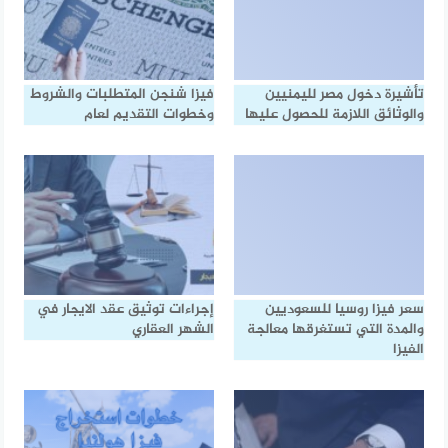
تأشيرة دخول مصر لليمنيين
فيزا شنجن المتطلبات والشروط
والوثائق اللازمة للحصول عليها
وخطوات التقديم لعام
سعر فيزا روسيا للسعوديين
إجراءات توثيق عقد الايجار في
والمدة التي تستغرقها معالجة
الشهر العقاري
الفيزا