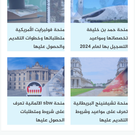
منحة حمد بن خليفة
منحة فولبرايت الأمريكية
تخصصاتها ومواعيد
متطلباتها وخطوات التقديم
التسجيل بها لعام 2024
والحصول عليها
منحة تشيفنينج البريطانية
منحة sbw الالمانية تعرف
تعرف على مواعيد وشروط
على شروط ومتطلبات
التقديم عليها
الحصول عليها